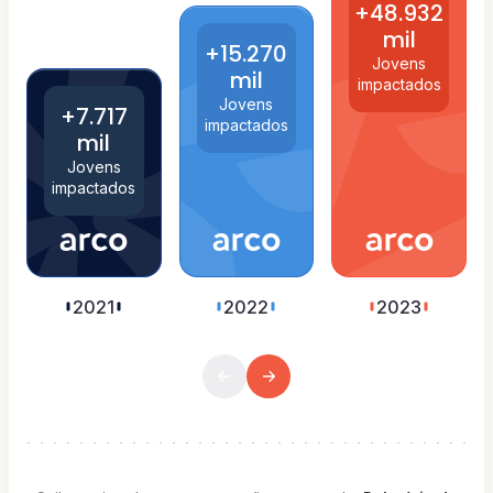
+48.932
mil
+15.270
Jovens
mil
impactados
Jovens
+7.717
impactados
mil
Jovens
impactados
2021
2022
2023