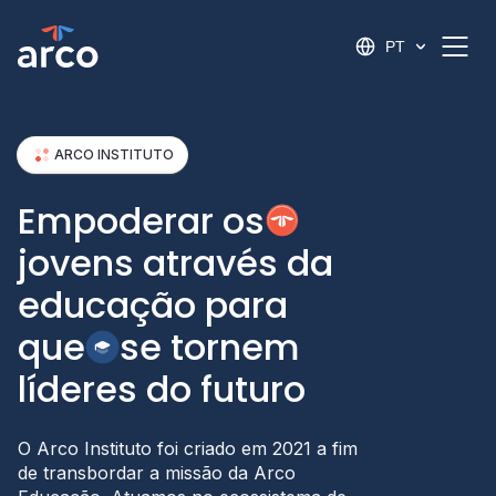
PT
PT
ARCO INSTITUTO
Empoderar os
jovens através da
educação para
que
se tornem
líderes do futuro
O Arco Instituto foi criado em 2021 a fim
de transbordar a missão da Arco