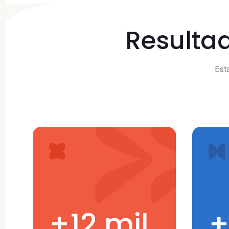
Resulta
Est
+12 mil
+