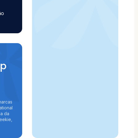
ão
op
marcas
ational
la da
Geekie,