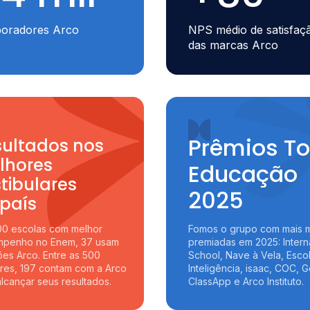
boradores Arco
NPS médio de satisfaç
das marcas Arco
Prêmios T
sultados nos
lhores
Educação
tibulares
2025
país
00 escolas com melhor
Fomos o grupo com mais 
penho no Enem, 37 usam
premiadas em 2025: Intern
ões Arco. Entre as 500
School, Nave à Vela, Esco
res, 197 contam com a Arco
Inteligência, isaac, COC, 
alcançar seus resultados.
ClassApp e Arco Instituto.