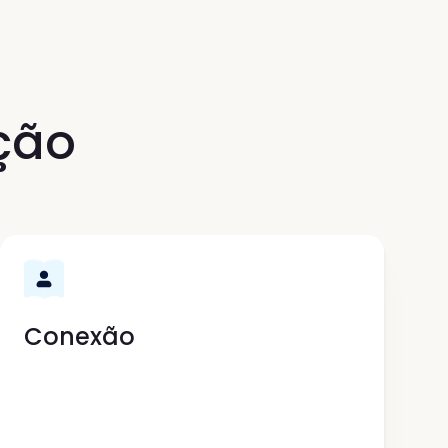
ção
Conexão