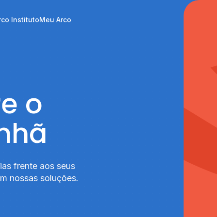
rco Instituto
Meu Arco
rco Instituto
Meu Arco
re o
anhã
ias frente aos seus
em nossas soluções.