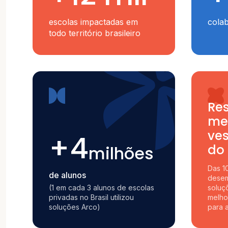
escolas impactadas em
cola
todo território brasileiro
Re
me
ves
+4
do 
milhões
Das 1
de alunos
desem
(1 em cada 3 alunos de escolas
soluç
privadas no Brasil utilizou
melho
soluções Arco)
para 