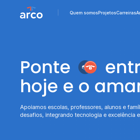
Quem somos
Projetos
Carreiras
A
Quem somos
Projetos
Carreiras
A
Ponte
ent
hoje e o am
Apoiamos escolas, professores, alunos e famíl
desafios, integrando tecnologia e excelência 