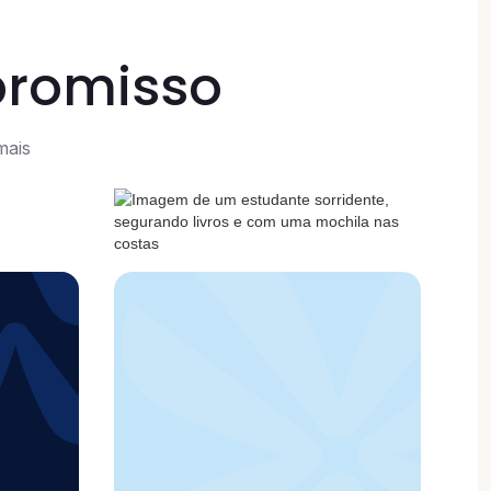
promisso
mais