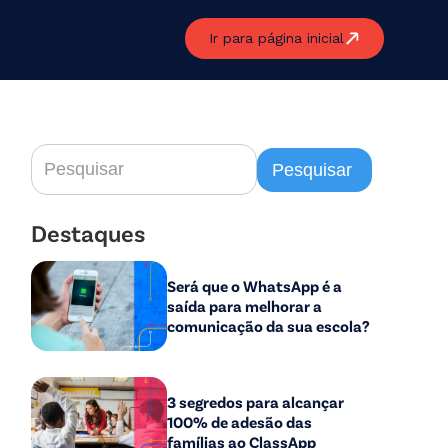
Ir para página inicial
Destaques
Será que o WhatsApp é a
saída para melhorar a
comunicação da sua escola?
3 segredos para alcançar
100% de adesão das
famílias ao ClassApp