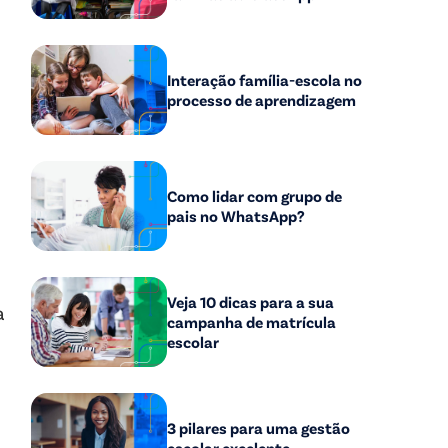
Interação família-escola no
processo de aprendizagem
Como lidar com grupo de
pais no WhatsApp?
Veja 10 dicas para a sua
a
campanha de matrícula
escolar
3 pilares para uma gestão
escolar excelente