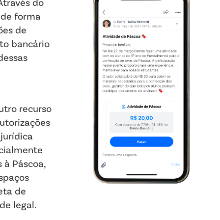
Através do
 de forma
ões de
to bancário
 dessas
tro recurso
autorizações
jurídica
ecialmente
s à Páscoa,
espaços
eta de
e legal.