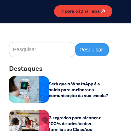
Ir para página inicial
Destaques
Será que o WhatsApp é a
saída para melhorar a
comunicação da sua escola?
3 segredos para alcançar
100% de adesão das
famílias ao ClassApp