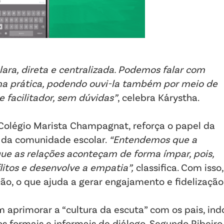
ra, direta e centralizada. Podemos falar com
ma prática, podendo ouvi-la também por meio de
 facilitador, sem dúvidas”
, celebra Kárystha.
o Colégio Marista Champagnat, reforça o papel da
 da comunidade escolar.
“Entendemos que a
que as relações aconteçam de forma ímpar, pois,
litos e desenvolve a empatia”,
classifica. Com isso,
ção, o que ajuda a gerar engajamento e fidelização
 aprimorar a “cultura da escuta” com os pais, ind
s formais e informais de diálogo. Segundo Ribeiro