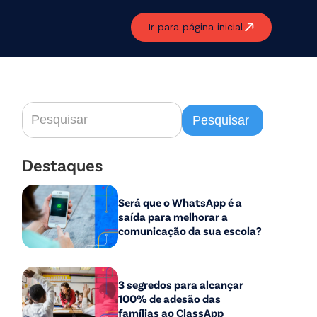
Ir para página inicial
Destaques
Será que o WhatsApp é a
saída para melhorar a
comunicação da sua escola?
3 segredos para alcançar
100% de adesão das
famílias ao ClassApp